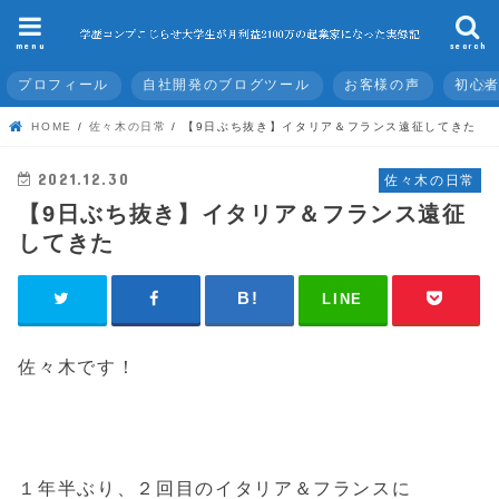
menu
search
プロフィール
自社開発のブログツール
お客様の声
初心
HOME
佐々木の日常
【9日ぶち抜き】イタリア＆フランス遠征してきた
2021.12.30
佐々木の日常
【9日ぶち抜き】イタリア＆フランス遠征
してきた
LINE
佐々木です！
１年半ぶり、２回目のイタリア＆フランスに