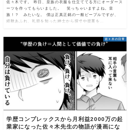
佐々木です。 昨日、皇族の衣服を仕立ててる方にオーダース
ーツを作ってもらいました。 笑っちゃいますよね。皇
族！？ みたいな。 僕は正真正銘の一般ピープルですが、
経験あふれ、礼節を知った紳士から採寸や提案を…
佐々木の日常
学歴コンプレックスから月利益2000万の起
業家になった佐々木先生の物語が漫画にな