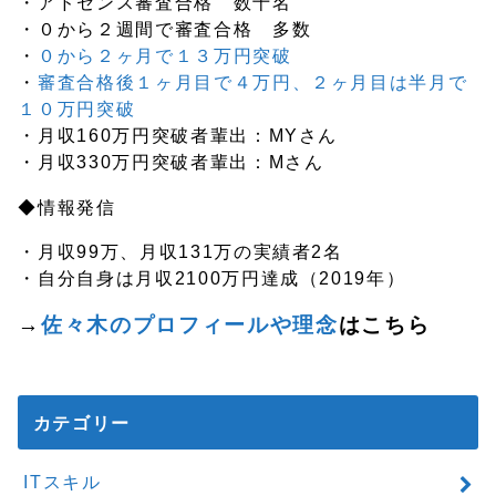
・アドセンス審査合格 数十名
・０から２週間で審査合格 多数
・
０から２ヶ月で１３万円突破
・
審査合格後１ヶ月目で４万円、２ヶ月目は半月で
１０万円突破
・月収160万円突破者輩出：MYさん
・月収330万円突破者輩出：Mさん
◆情報発信
・月収99万、月収131万の実績者2名
・自分自身は月収2100万円達成（2019年）
→
佐々木のプロフィールや理念
はこちら
カテゴリー
ITスキル