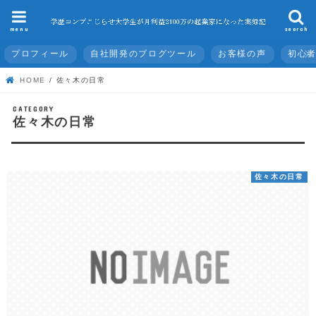
menu
search
プロフィール
自社開発のブログツール
お客様の声
初心
HOME
佐々木の日常
佐々木の日常
佐々木の日常