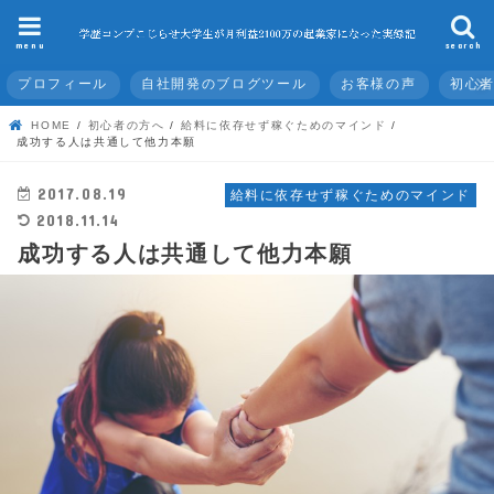
menu
search
プロフィール
自社開発のブログツール
お客様の声
初心
HOME
初心者の方へ
給料に依存せず稼ぐためのマインド
成功する人は共通して他力本願
2017.08.19
給料に依存せず稼ぐためのマインド
2018.11.14
成功する人は共通して他力本願