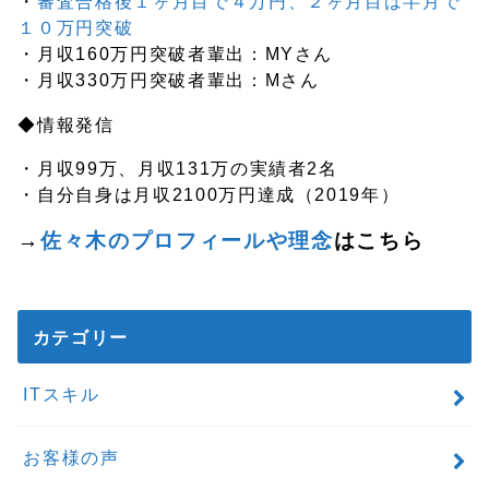
・
審査合格後１ヶ月目で４万円、２ヶ月目は半月で
１０万円突破
・月収160万円突破者輩出：MYさん
・月収330万円突破者輩出：Mさん
◆情報発信
・月収99万、月収131万の実績者2名
・自分自身は月収2100万円達成（2019年）
→
佐々木のプロフィールや理念
はこちら
カテゴリー
ITスキル
お客様の声