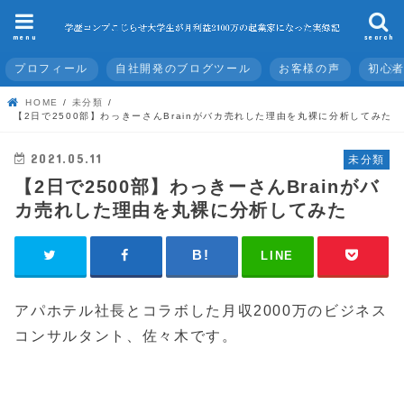
menu
search
プロフィール
自社開発のブログツール
お客様の声
初心
HOME
未分類
【2日で2500部】わっきーさんBrainがバカ売れした理由を丸裸に分析してみた
2021.05.11
未分類
【2日で2500部】わっきーさんBrainがバ
カ売れした理由を丸裸に分析してみた
LINE
アパホテル社長とコラボした月収2000万のビジネス
コンサルタント、佐々木です。