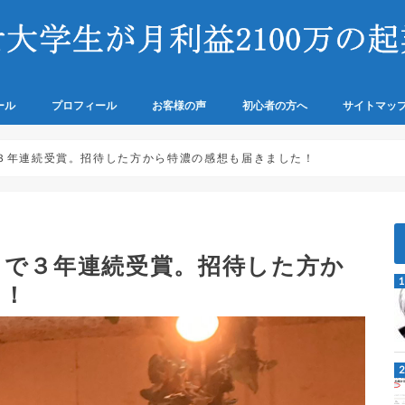
ール
プロフィール
お客様の声
初心者の方へ
サイトマッ
給料に依存せず稼ぐためのマイン
ITスキル
ブログ運営準備
特定商取引法
イバシーポリ
３年連続受賞。招待した方から特濃の感想も届きました！
トで３年連続受賞。招待した方か
た！