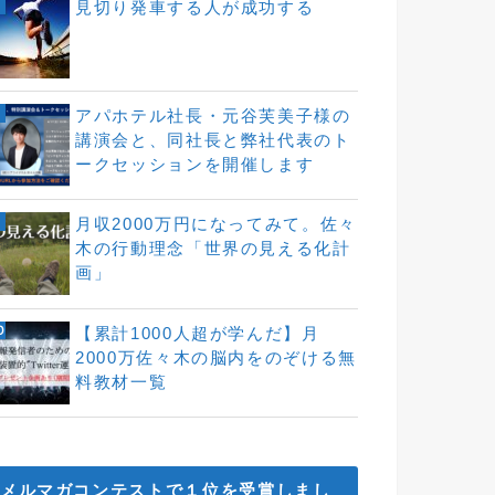
見切り発車する人が成功する
アパホテル社長・元谷芙美子様の
講演会と、同社長と弊社代表のト
ークセッションを開催します
月収2000万円になってみて。佐々
木の行動理念「世界の見える化計
画」
【累計1000人超が学んだ】月
2000万佐々木の脳内をのぞける無
料教材一覧
メルマガコンテストで１位を受賞しまし