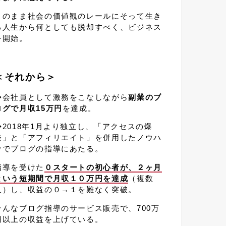
このまま社会の価値観のレールにそって生き
る人生から何としても脱却すべく、ビジネス
を開始。
＜それから＞
◆会社員として激務をこなしながら
副業のブ
ログで月収15万円
を達成。
◆2018年1月より独立し、「アクセスの爆
発」と「アフィリエイト」を併用したノウハ
ウでブログの指導にあたる。
指導を受けた
０スタートの初心者が、２ヶ月
という短期間で月収１０万円を達成
（複数
人）し、収益の０→１を難なく突破。
そんなブログ指導のサービス販売で、700万
円以上の収益を上げている。