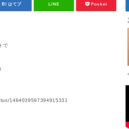
はてブ
LINE
Pocket
トで
！
status/1464039597394915331