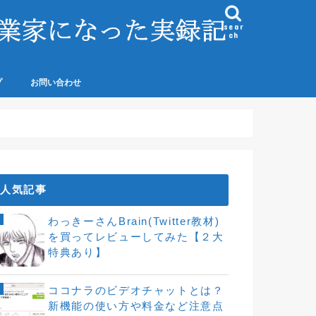
sear
ch
プ
お問い合わせ
ド
に基づく表記およびプラ
シー
人気記事
わっきーさんBrain(Twitter教材)
を買ってレビューしてみた【２大
特典あり】
ココナラのビデオチャットとは？
新機能の使い方や料金など注意点