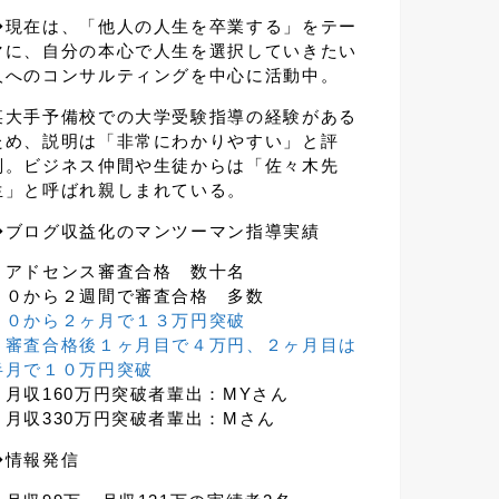
◆現在は、「他人の人生を卒業する」をテー
マに、自分の本心で人生を選択していきたい
人へのコンサルティングを中心に活動中。
某大手予備校での大学受験指導の経験がある
ため、説明は「非常にわかりやすい」と評
判。ビジネス仲間や生徒からは「佐々木先
生」と呼ばれ親しまれている。
◆ブログ収益化のマンツーマン指導実績
・アドセンス審査合格 数十名
・０から２週間で審査合格 多数
・
０から２ヶ月で１３万円突破
・
審査合格後１ヶ月目で４万円、２ヶ月目は
半月で１０万円突破
・月収160万円突破者輩出：MYさん
・月収330万円突破者輩出：Mさん
◆情報発信